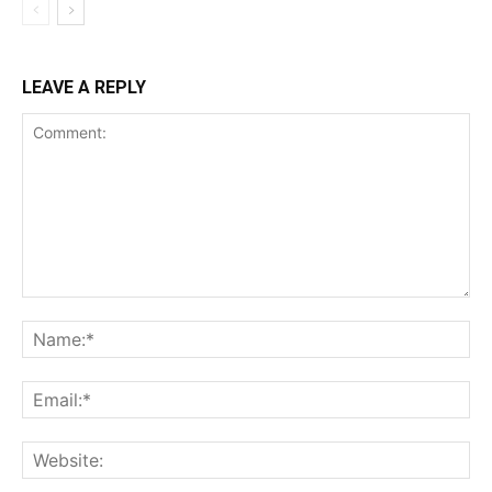
LEAVE A REPLY
Comment:
Na
Ema
Web