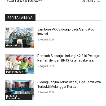
Lewat Edukasi Interaktif
di HPN 2026
BERITA LAINNYA
Jambore PKK Sidoarjo Jadi Ajang Adu
Inovasi
6 August 2026
Gaya Hidup
Pemkab Sidoarjo Lindungi 42.210 Pekerja
Rentan dengan BPJS Ketenagakerjaan
5 August 2026
Pemerintahan
Sidang Penjual Miras Ilegal, Tiga Terdakwa
Terbukti Melanggar Perda
5 August 2026
Hukum &
Kriminalitas