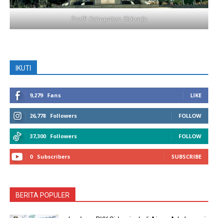
Profil Kabupaten Sidoarjo
IKUTI
9,279
Fans
LIKE
26,778
Followers
FOLLOW
37,300
Followers
FOLLOW
0
Subscribers
SUBSCRIBE
BERITA POPULER