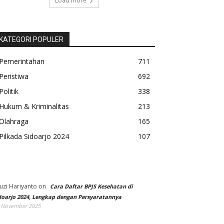
Load more
KATEGORI POPULER
Pemerintahan
711
Peristiwa
692
Politik
338
Hukum & Kriminalitas
213
Olahraga
165
Pilkada Sidoarjo 2024
107
uzi Hariyanto
on
Cara Daftar BPJS Kesehatan di
doarjo 2024, Lengkap dengan Persyaratannya
 November 2025