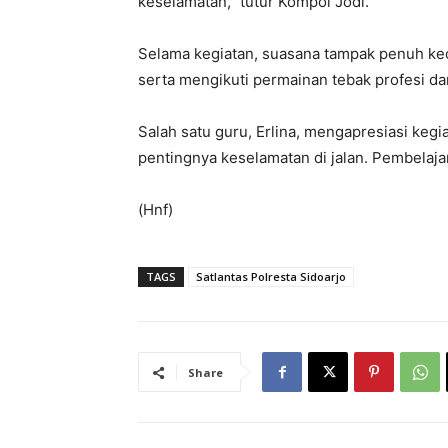
keselamatan,” tutur Kompol Jodi.
Selama kegiatan, suasana tampak penuh kecer
serta mengikuti permainan tebak profesi da
Salah satu guru, Erlina, mengapresiasi kegia
pentingnya keselamatan di jalan. Pembelaj
(Hnf)
TAGS
Satlantas Polresta Sidoarjo
Share