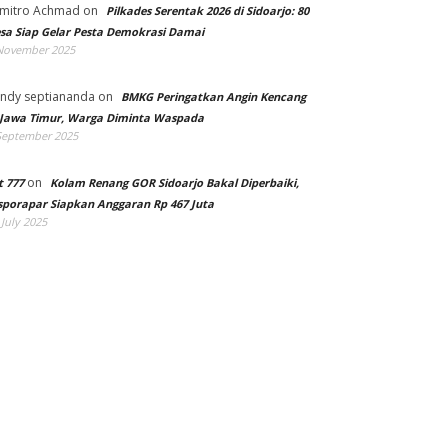
mitro Achmad
on
Pilkades Serentak 2026 di Sidoarjo: 80
sa Siap Gelar Pesta Demokrasi Damai
November 2025
ndy septiananda
on
BMKG Peringatkan Angin Kencang
 Jawa Timur, Warga Diminta Waspada
September 2025
on
t 777
Kolam Renang GOR Sidoarjo Bakal Diperbaiki,
sporapar Siapkan Anggaran Rp 467 Juta
 July 2025