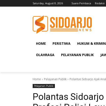
Saturday, August 8, 2026
Suara Pembaca
Redaksi
HOME
PERISTIWA
HUKUM & KRIMIN
OLAHRAGA
PELAYANAN PUBLIK
JA
Home
Pelayanan Publik
Polantas Sidoarjo Ajak Anak 
Pelayanan Publik
Polantas Sidoarjo