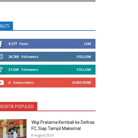
IKUTI
9,277
Fans
LIKE
26,769
Followers
FOLLOW
37,300
Followers
FOLLOW
0
Subscribers
SUBSCRIBE
BERITA POPULER
Wigi Pratama Kembali ke Deltras
FC, Siap Tampil Maksimal
8 August 2026