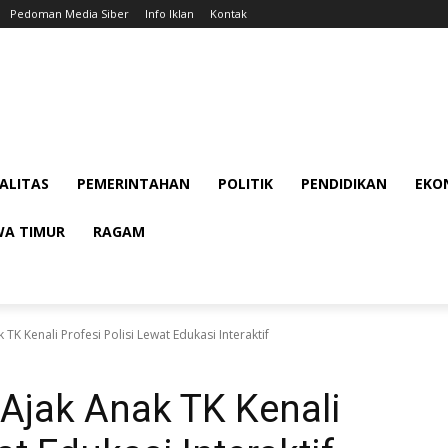
Pedoman Media Siber
Info Iklan
Kontak
ALITAS
PEMERINTAHAN
POLITIK
PENDIDIKAN
EKON
WA TIMUR
RAGAM
TK Kenali Profesi Polisi Lewat Edukasi Interaktif
 Ajak Anak TK Kenali