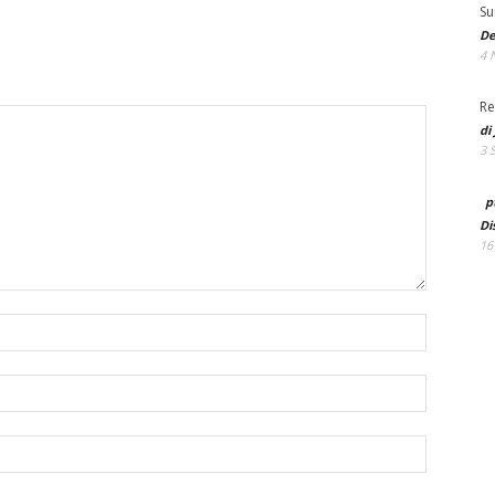
Su
De
4 
Re
di
3 
p
Di
16
Name:*
Email:*
Website: