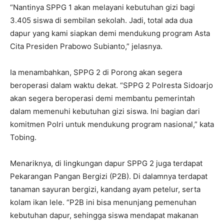
Menariknya, di lingkungan dapur SPPG 2 juga terdapat
Pekarangan Pangan Bergizi (P2B). Di dalamnya terdapat
tanaman sayuran bergizi, kandang ayam petelur, serta
kolam ikan lele. “P2B ini bisa menunjang pemenuhan
kebutuhan dapur, sehingga siswa mendapat makanan
berkualitas dan sehat,” tambah Tobing.
Selain meresmikan SPPG 2 Polresta Sidoarjo, Kapolri
Jenderal Polisi Listyo Sigit Prabowo juga melakukan
peletakan batu pertama pembangunan 13 dapur SPPG
Polri di wilayah Polda Jawa Timur.
Dalam rangkaian kegiatan yang sama, Kapolri bersama
Wakil Gubernur Jawa Timur Emil Elestianto Dardak,
Kapolda Jatim Irjen Pol Nanang Avianto, dan jajaran juga
menyapa warga yang hadir dalam Gerakan Pangan Murah