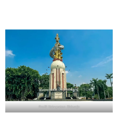
Profil Kabupaten Sidoarjo
IKUTI
9,278
Fans
LIKE
26,758
Followers
FOLLOW
37,300
Followers
FOLLOW
0
Subscribers
SUBSCRIBE