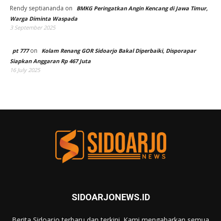
SIDOARJONEWS.ID
Berita Sidoarjo terbaru dan terkini. Kami mengabarkan semua
informasi yang ada di Kabupaten Sidoarjo secara mendalam,
faktual dan berimbang.
IKUTI KAMI