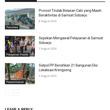
Lokalisasi Krengseng
3 August 2026
Pemerintahan
LEAVE A REPLY
Comment:
Na
Ema