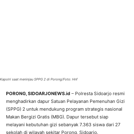
PORONG, SIDOARJONEWS.id
– Polresta Sidoarjo resmi
menghadirkan dapur Satuan Pelayanan Pemenuhan Gizi
(SPPG) 2 untuk mendukung program strategis nasional
Makan Bergizi Gratis (MBG). Dapur tersebut siap
melayani kebutuhan gizi sebanyak 7.363 siswa dari 27
sekolah di wilayah sekitar Porong, Sidoarjo.
Kapolresta Sidoarjo, Kombes Pol Christian Tobing,
mengatakan SPPG 2 yang berlokasi di Kecamatan Porong
siap melayani siswa dari berbagai jenjang pendidikan,
mulai TK hingga SMA.
“SPPG 2 Polresta Sidoarjo akan memberi pelayanan
terhadap seluruh siswa di 27 sekolah. Kami berharap
keberadaan dapur ini dapat membantu meningkatkan
kualitas gizi anak-anak di Sidoarjo,” ujarnya, Rabu