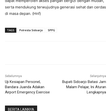
Sebelumnya
Selanjutnya
Uji Kesiapan Personel,
Bupati Sidoarjo Batasi Jam
Bandara Juanda Adakan
Malam Pelajar, Ini Aturan
Airport Emergency Exercise
Lengkapnya
BERITA LAINNYA
Provost Tindak Belasan Calo yang Masih
Beraktivitas di Samsat Sidoarjo
8 August 2026
Peristiwa
Sepekan Mengawal Pelayanan di Samsat
Sidoarjo
7 August 2026
Pelayanan Publik
Satpol PP Bersihkan 21 Bangunan Eks