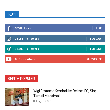
BERITA POPULER
Wigi Pratama Kembali ke Deltras FC, Siap
Tampil Maksimal
8 August 2026
Bunda PAUD Sidoarjo Ingatkan Pentingnya
Gembleng Karakter Anak Sejak Dini
8 August 2026
Provost Tindak Belasan Calo yang Masih
Beraktivitas di Samsat Sidoarjo
8 August 2026
Ketika Pemkab dan DPRD Sidoarjo Bertemu di
Lapangan Hijau
8 August 2026