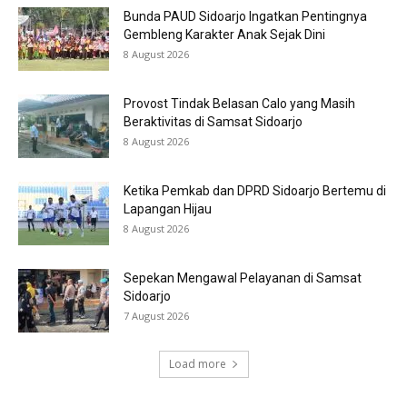
Sepekan Mengawal Pelayanan di Samsat
Sidoarjo
7 August 2026
Load more
KATEGORI POPULER
Pemerintahan
711
Peristiwa
692
Politik
338
Hukum & Kriminalitas
213
Olahraga
165
Pilkada Sidoarjo 2024
107