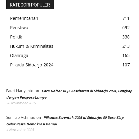
Fauzi Hariyanto
on
Cara Daftar BPJS Kesehatan di Sidoarjo 2024, Lengkap
dengan Persyaratannya
20 November 2025
Sumitro Achmad
on
Pilkades Serentak 2026 di Sidoarjo: 80 Desa Siap
Gelar Pesta Demokrasi Damai
4 November 2025
Rendy septiananda
on
BMKG Peringatkan Angin Kencang di Jawa Timur,
Warga Diminta Waspada
3 September 2025
on
pt 777
Kolam Renang GOR Sidoarjo Bakal Diperbaiki, Disporapar
Siapkan Anggaran Rp 467 Juta
16 July 2025