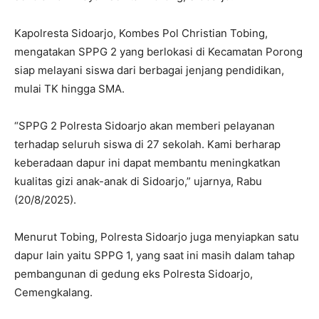
(20/8/2025).
Menurut Tobing, Polresta Sidoarjo juga menyiapkan satu
dapur lain yaitu SPPG 1, yang saat ini masih dalam tahap
pembangunan di gedung eks Polresta Sidoarjo,
Cemengkalang.
“Nantinya SPPG 1 akan melayani kebutuhan gizi bagi
3.405 siswa di sembilan sekolah. Jadi, total ada dua
dapur yang kami siapkan demi mendukung program Asta
Cita Presiden Prabowo Subianto,” jelasnya.
Ia menambahkan, SPPG 2 di Porong akan segera
beroperasi dalam waktu dekat. “SPPG 2 Polresta Sidoarjo
akan segera beroperasi demi membantu pemerintah
dalam memenuhi kebutuhan gizi siswa. Ini bagian dari
komitmen Polri untuk mendukung program nasional,” kata
Tobing.