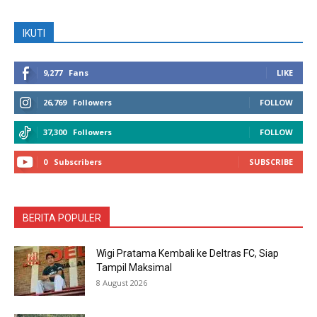
IKUTI
9,277
Fans
LIKE
26,769
Followers
FOLLOW
37,300
Followers
FOLLOW
0
Subscribers
SUBSCRIBE
BERITA POPULER
Wigi Pratama Kembali ke Deltras FC, Siap
Tampil Maksimal
8 August 2026