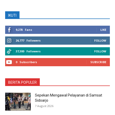
IKUTI
9,278
Fans
LIKE
26,777
Followers
FOLLOW
37,300
Followers
FOLLOW
0
Subscribers
SUBSCRIBE
BERITA POPULER
Sepekan Mengawal Pelayanan di Samsat
Sidoarjo
7 August 2026