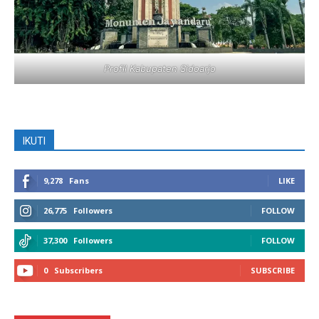
Profil Kabupaten Sidoarjo
IKUTI
9,278
Fans
LIKE
26,775
Followers
FOLLOW
37,300
Followers
FOLLOW
0
Subscribers
SUBSCRIBE