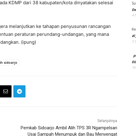
rkada KDMP dari 38 kabupaten/kota dinyatakan selesai
Su
De
4 
gera melanjutkan ke tahapan penyusunan rancangan
Re
tentuan peraturan perundang-undangan, yang mana
di
3 
ndangkan. (ipung)
p
Di
h sidoarjo
16
Selanjutnya
Pemkab Sidoarjo Ambil Alih TPS 3R Ngampelsari
Usai Sampah Menumpuk dan Bau Menyengat