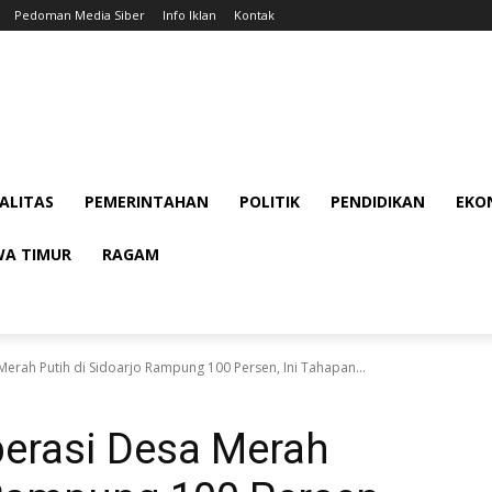
Pedoman Media Siber
Info Iklan
Kontak
ALITAS
PEMERINTAHAN
POLITIK
PENDIDIKAN
EKON
WA TIMUR
RAGAM
rah Putih di Sidoarjo Rampung 100 Persen, Ini Tahapan...
erasi Desa Merah