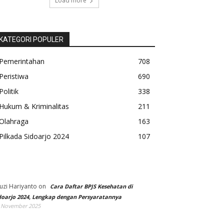
Load more
KATEGORI POPULER
Pemerintahan
708
Peristiwa
690
Politik
338
Hukum & Kriminalitas
211
Olahraga
163
Pilkada Sidoarjo 2024
107
uzi Hariyanto
on
Cara Daftar BPJS Kesehatan di
doarjo 2024, Lengkap dengan Persyaratannya
 November 2025