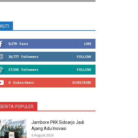
IKUTI
9,279
Fans
LIKE
26,777
Followers
FOLLOW
37,300
Followers
FOLLOW
0
Subscribers
SUBSCRIBE
BERITA POPULER
Jambore PKK Sidoarjo Jadi
Ajang Adu Inovasi
6 August 2026