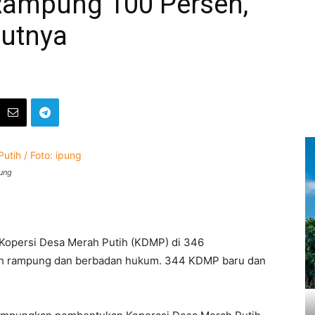
 Rampung 100 Persen,
jutnya
pung
opersi Desa Merah Putih (KDMP) di 346
dah rampung dan berbadan hukum. 344 KDMP baru dan