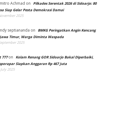
mitro Achmad
on
Pilkades Serentak 2026 di Sidoarjo: 80
sa Siap Gelar Pesta Demokrasi Damai
November 2025
ndy septiananda
on
BMKG Peringatkan Angin Kencang
 Jawa Timur, Warga Diminta Waspada
September 2025
on
t 777
Kolam Renang GOR Sidoarjo Bakal Diperbaiki,
sporapar Siapkan Anggaran Rp 467 Juta
 July 2025