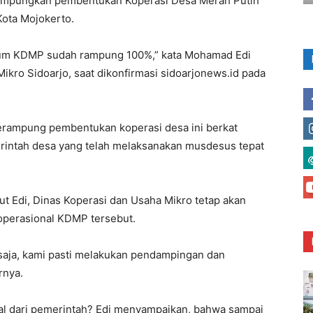
merampungkan pembentukan Koperasi Desa Merah Putih
Kota Mojokerto.
kum KDMP sudah rampung 100%,” kata Mohamad Edi
ikro Sidoarjo, saat dikonfirmasi sidoarjonews.id pada
erampung pembentukan koperasi desa ini berkat
rintah desa yang telah melaksanakan musdesus tepat
jut Edi, Dinas Koperasi dan Usaha Mikro tetap akan
perasional KDMP tersebut.
u saja, kami pasti melakukan pendampingan dan
rnya.
l dari pemerintah? Edi menyampaikan, bahwa sampai