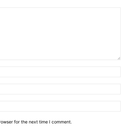
Name:*
Email:*
Website:
rowser for the next time I comment.