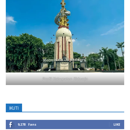
Profil Kabupaten Sidoarjo
IKUTI
9,278
Fans
LIKE