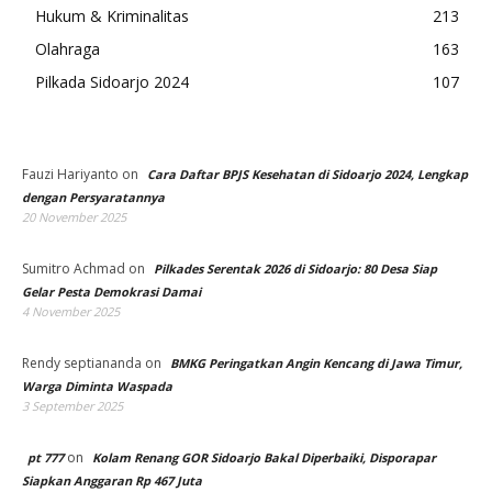
Hukum & Kriminalitas
213
Olahraga
163
Pilkada Sidoarjo 2024
107
Fauzi Hariyanto
on
Cara Daftar BPJS Kesehatan di Sidoarjo 2024, Lengkap
dengan Persyaratannya
20 November 2025
Sumitro Achmad
on
Pilkades Serentak 2026 di Sidoarjo: 80 Desa Siap
Gelar Pesta Demokrasi Damai
4 November 2025
Rendy septiananda
on
BMKG Peringatkan Angin Kencang di Jawa Timur,
Warga Diminta Waspada
3 September 2025
on
pt 777
Kolam Renang GOR Sidoarjo Bakal Diperbaiki, Disporapar
Siapkan Anggaran Rp 467 Juta