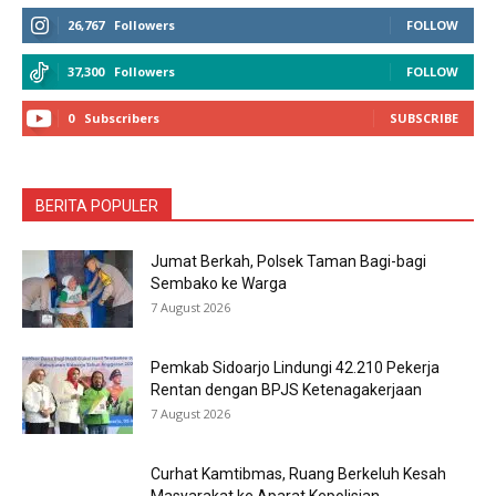
26,767
Followers
FOLLOW
37,300
Followers
FOLLOW
0
Subscribers
SUBSCRIBE
BERITA POPULER
Jumat Berkah, Polsek Taman Bagi-bagi
Sembako ke Warga
7 August 2026
Pemkab Sidoarjo Lindungi 42.210 Pekerja
Rentan dengan BPJS Ketenagakerjaan
7 August 2026
Curhat Kamtibmas, Ruang Berkeluh Kesah
Masyarakat ke Aparat Kepolisian