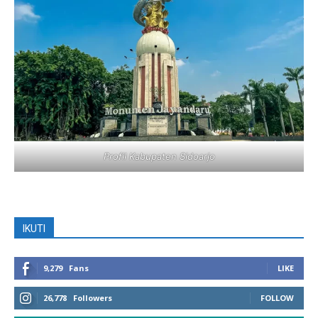
Profil Kabupaten Sidoarjo
IKUTI
9,279
Fans
LIKE
26,778
Followers
FOLLOW