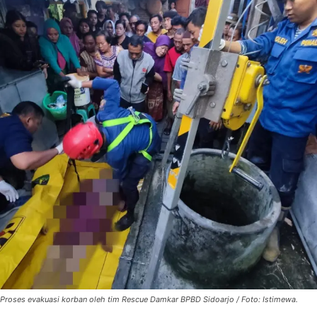
Proses evakuasi korban oleh tim Rescue Damkar BPBD Sidoarjo / Foto: Istimewa.