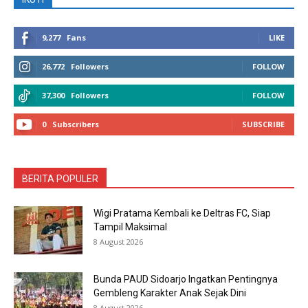
9,277
Fans
LIKE
26,772
Followers
FOLLOW
37,300
Followers
FOLLOW
0
Subscribers
SUBSCRIBE
BERITA POPULER
Wigi Pratama Kembali ke Deltras FC, Siap
Tampil Maksimal
8 August 2026
Bunda PAUD Sidoarjo Ingatkan Pentingnya
Gembleng Karakter Anak Sejak Dini
8 August 2026