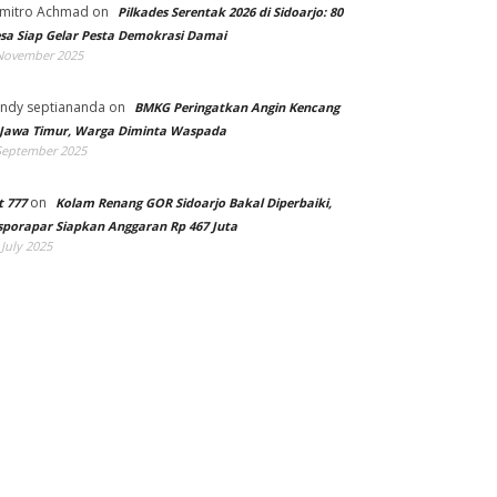
mitro Achmad
on
Pilkades Serentak 2026 di Sidoarjo: 80
sa Siap Gelar Pesta Demokrasi Damai
November 2025
ndy septiananda
on
BMKG Peringatkan Angin Kencang
 Jawa Timur, Warga Diminta Waspada
September 2025
on
t 777
Kolam Renang GOR Sidoarjo Bakal Diperbaiki,
sporapar Siapkan Anggaran Rp 467 Juta
 July 2025