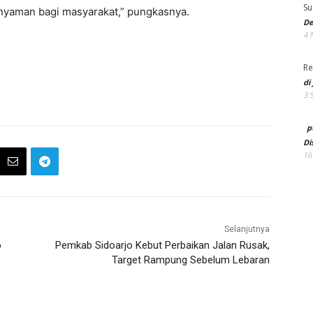
Su
yaman bagi masyarakat,” pungkasnya.
De
4 
Re
di
3 
p
Di
16
Selanjutnya
o
Pemkab Sidoarjo Kebut Perbaikan Jalan Rusak,
Target Rampung Sebelum Lebaran