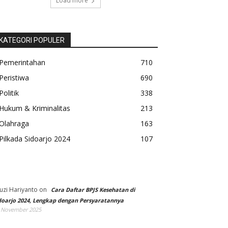
Load more
KATEGORI POPULER
Pemerintahan
710
Peristiwa
690
Politik
338
Hukum & Kriminalitas
213
Olahraga
163
Pilkada Sidoarjo 2024
107
uzi Hariyanto
on
Cara Daftar BPJS Kesehatan di
doarjo 2024, Lengkap dengan Persyaratannya
 November 2025