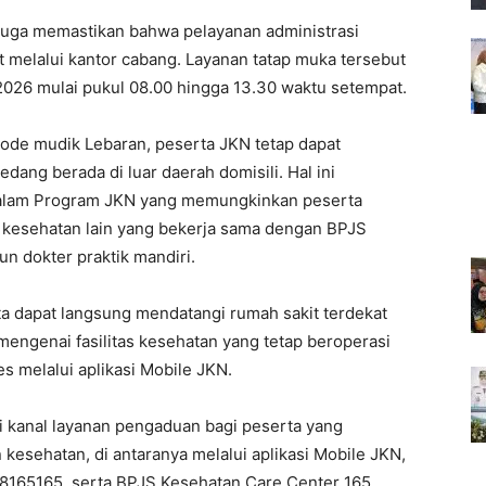
juga memastikan bahwa pelayanan administrasi
 melalui kantor cabang. Layanan tatap muka tersebut
 2026 mulai pukul 08.00 hingga 13.30 waktu setempat.
ode mudik Lebaran, peserta JKN tetap dapat
ng berada di luar daerah domisili. Hal ini
s dalam Program JKN yang memungkinkan peserta
as kesehatan lain yang bekerja sama dengan BPJS
n dokter praktik mandiri.
ta dapat langsung mendatangi rumah sakit terdekat
mengenai fasilitas kesehatan yang tetap beroperasi
s melalui aplikasi Mobile JKN.
 kanal layanan pengaduan bagi peserta yang
esehatan, di antaranya melalui aplikasi Mobile JKN,
165165, serta BPJS Kesehatan Care Center 165.