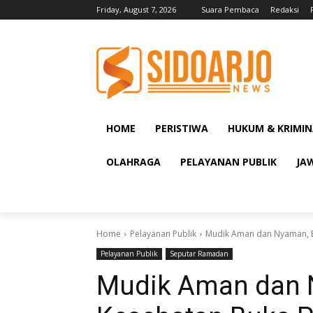
Friday, August 7, 2026
Suara Pembaca
Redaksi
HOME
PERISTIWA
HUKUM & KRIMIN
OLAHRAGA
PELAYANAN PUBLIK
JA
Home
Pelayanan Publik
Mudik Aman dan Nyaman, BP
Pelayanan Publik
Seputar Ramadan
Mudik Aman dan 