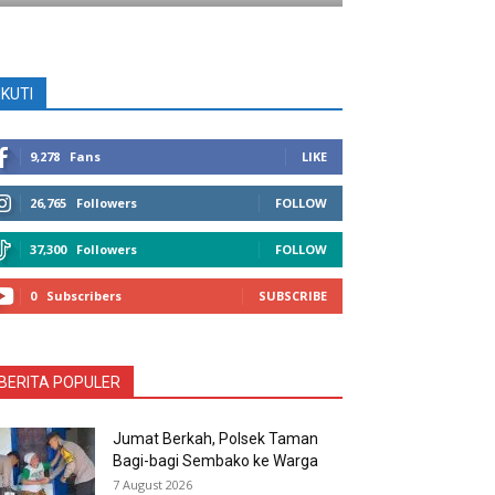
IKUTI
9,278
Fans
LIKE
26,765
Followers
FOLLOW
37,300
Followers
FOLLOW
0
Subscribers
SUBSCRIBE
BERITA POPULER
Jumat Berkah, Polsek Taman
Bagi-bagi Sembako ke Warga
7 August 2026