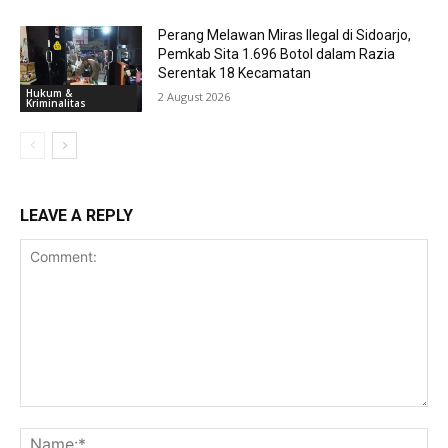
Perang Melawan Miras Ilegal di Sidoarjo,
Pemkab Sita 1.696 Botol dalam Razia
Serentak 18 Kecamatan
Hukum &
2 August 2026
Kriminalitas
LEAVE A REPLY
Comment:
Na