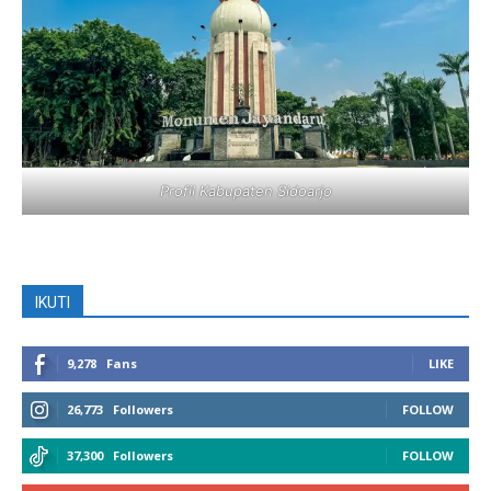
Profil Kabupaten Sidoarjo
IKUTI
9,278
Fans
LIKE
26,773
Followers
FOLLOW
37,300
Followers
FOLLOW