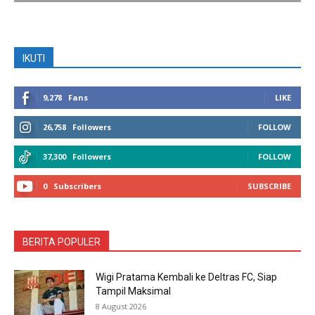
IKUTI
9,278
Fans
LIKE
26,758
Followers
FOLLOW
37,300
Followers
FOLLOW
0
Subscribers
SUBSCRIBE
BERITA POPULER
Wigi Pratama Kembali ke Deltras FC, Siap
Tampil Maksimal
8 August 2026