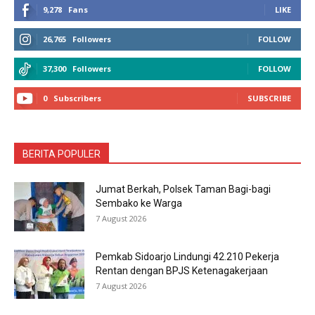
9,278
Fans
LIKE
26,765
Followers
FOLLOW
37,300
Followers
FOLLOW
0
Subscribers
SUBSCRIBE
BERITA POPULER
Jumat Berkah, Polsek Taman Bagi-bagi
Sembako ke Warga
7 August 2026
Pemkab Sidoarjo Lindungi 42.210 Pekerja
Rentan dengan BPJS Ketenagakerjaan
7 August 2026