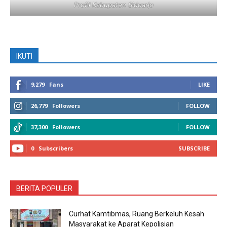
Profil Kabupaten Sidoarjo
IKUTI
9,279
Fans
LIKE
26,779
Followers
FOLLOW
37,300
Followers
FOLLOW
0
Subscribers
SUBSCRIBE
BERITA POPULER
Curhat Kamtibmas, Ruang Berkeluh Kesah
Masyarakat ke Aparat Kepolisian