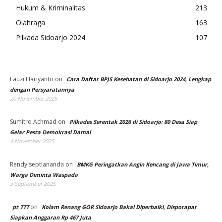
Hukum & Kriminalitas
213
Olahraga
163
Pilkada Sidoarjo 2024
107
Fauzi Hariyanto
on
Cara Daftar BPJS Kesehatan di Sidoarjo 2024, Lengkap
dengan Persyaratannya
20 November 2025
Sumitro Achmad
on
Pilkades Serentak 2026 di Sidoarjo: 80 Desa Siap
Gelar Pesta Demokrasi Damai
4 November 2025
Rendy septiananda
on
BMKG Peringatkan Angin Kencang di Jawa Timur,
Warga Diminta Waspada
3 September 2025
on
pt 777
Kolam Renang GOR Sidoarjo Bakal Diperbaiki, Disporapar
Siapkan Anggaran Rp 467 Juta