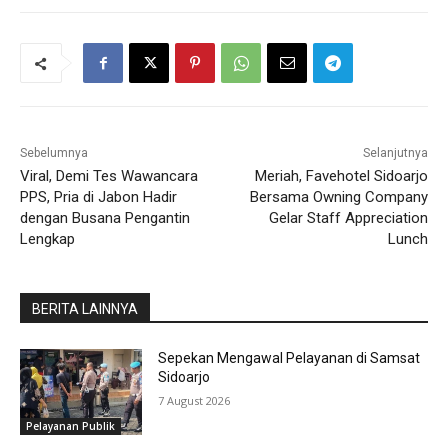
Sebelumnya
Selanjutnya
Viral, Demi Tes Wawancara
Meriah, Favehotel Sidoarjo
PPS, Pria di Jabon Hadir
Bersama Owning Company
dengan Busana Pengantin
Gelar Staff Appreciation
Lengkap
Lunch
BERITA LAINNYA
Sepekan Mengawal Pelayanan di Samsat
Sidoarjo
7 August 2026
Pelayanan Publik