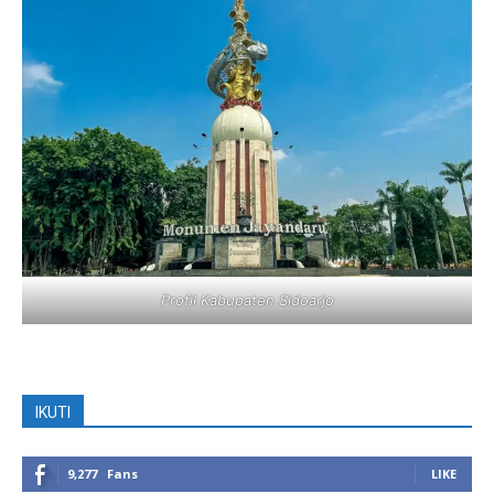
Profil Kabupaten Sidoarjo
IKUTI
9,277
Fans
LIKE