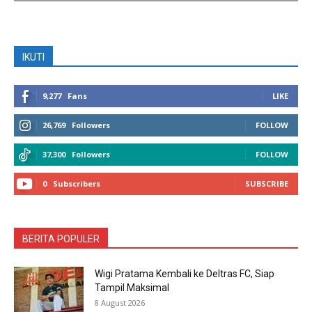
IKUTI
9,277
Fans
LIKE
26,769
Followers
FOLLOW
37,300
Followers
FOLLOW
0
Subscribers
SUBSCRIBE
BERITA POPULER
Wigi Pratama Kembali ke Deltras FC, Siap
Tampil Maksimal
8 August 2026