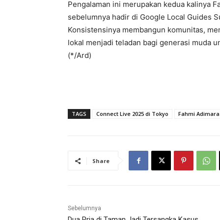
Pengalaman ini merupakan kedua kalinya Fa
sebelumnya hadir di Google Local Guides Su
Konsistensinya membangun komunitas, mem
lokal menjadi teladan bagi generasi muda un
(*/Ard)
TAGS
Connect Live 2025 di Tokyo
Fahmi Adimara
Share
Sebelumnya
Dua Pria di Taman Jadi Tersangka Kasus