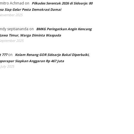
mitro Achmad
on
Pilkades Serentak 2026 di Sidoarjo: 80
sa Siap Gelar Pesta Demokrasi Damai
November 2025
ndy septiananda
on
BMKG Peringatkan Angin Kencang
 Jawa Timur, Warga Diminta Waspada
September 2025
on
t 777
Kolam Renang GOR Sidoarjo Bakal Diperbaiki,
sporapar Siapkan Anggaran Rp 467 Juta
 July 2025