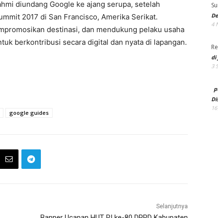
hmi diundang Google ke ajang serupa, setelah
Su
De
mmit 2017 di San Francisco, Amerika Serikat.
4 
promosikan destinasi, dan mendukung pelaku usaha
tuk berkontribusi secara digital dan nyata di lapangan.
Re
di
3 
p
Di
16
google guides
Selanjutnya
Banner Ucapan HUT RI ke-80 DPRD Kabupaten