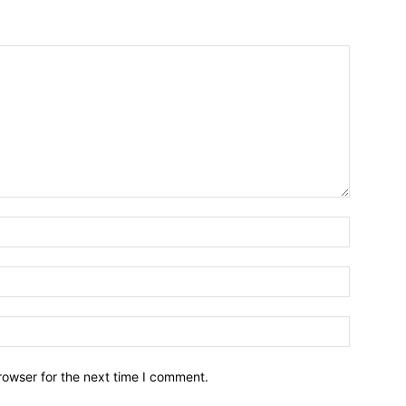
Name:*
Email:*
Website:
rowser for the next time I comment.