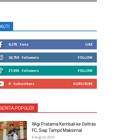
IKUTI
9,278
Fans
LIKE
26,759
Followers
FOLLOW
37,300
Followers
FOLLOW
0
Subscribers
SUBSCRIBE
BERITA POPULER
Wigi Pratama Kembali ke Deltras
FC, Siap Tampil Maksimal
8 August 2026