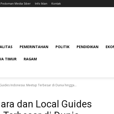
Pedoman Media Siber
Info Iklan
Kontak
ALITAS
PEMERINTAHAN
POLITIK
PENDIDIKAN
EKON
WA TIMUR
RAGAM
Guides Indonesia: Meetup Terbesar di Dunia hingga...
ara dan Local Guides