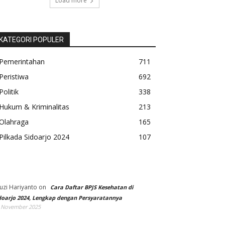
Load more
KATEGORI POPULER
Pemerintahan
711
Peristiwa
692
Politik
338
Hukum & Kriminalitas
213
Olahraga
165
Pilkada Sidoarjo 2024
107
uzi Hariyanto
on
Cara Daftar BPJS Kesehatan di
doarjo 2024, Lengkap dengan Persyaratannya
 November 2025