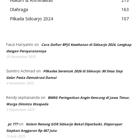
Hukum & Kriminalitas
213
Olahraga
163
Pilkada Sidoarjo 2024
107
Fauzi Hariyanto
on
Cara Daftar BPJS Kesehatan di Sidoarjo 2024, Lengkap
dengan Persyaratannya
20 November 2025
Sumitro Achmad
on
Pilkades Serentak 2026 di Sidoarjo: 80 Desa Siap
Gelar Pesta Demokrasi Damai
4 November 2025
Rendy septiananda
on
BMKG Peringatkan Angin Kencang di Jawa Timur,
Warga Diminta Waspada
3 September 2025
on
pt 777
Kolam Renang GOR Sidoarjo Bakal Diperbaiki, Disporapar
Siapkan Anggaran Rp 467 Juta
16 July 2025