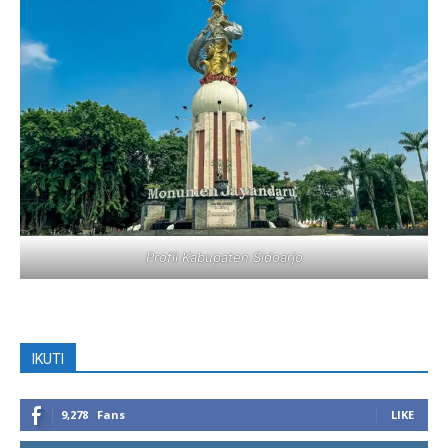
Profil Kabupaten Sidoarjo
IKUTI
9,278
Fans
LIKE