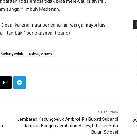
araan roda empat tidak bisa melewati jalan ini,.
am sungai,” imbuh Madenan.
a Desa, karena mata pencaharian warga mayoritas
dari tambak,” pungkasnya. (Ipung)
Kedungpeluk
sidoarjo news
Selanjutnya
Fa
Jembatan Kedungpeluk Ambrol, Plt Bupati Subandi
Si
da
Janjikan Bangun Jembatan Bailey, Ditarget Satu
20
Bulan Selesai