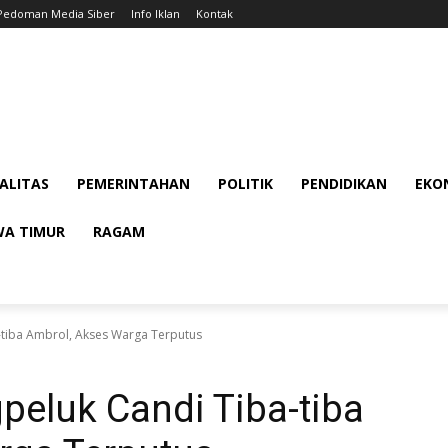
Pedoman Media Siber
Info Iklan
Kontak
ALITAS
PEMERINTAHAN
POLITIK
PENDIDIKAN
EKON
WA TIMUR
RAGAM
tiba Ambrol, Akses Warga Terputus
eluk Candi Tiba-tiba