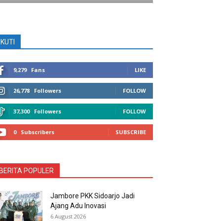
IKUTI
9,279
Fans
LIKE
26,778
Followers
FOLLOW
37,300
Followers
FOLLOW
0
Subscribers
SUBSCRIBE
BERITA POPULER
Jambore PKK Sidoarjo Jadi
Ajang Adu Inovasi
6 August 2026