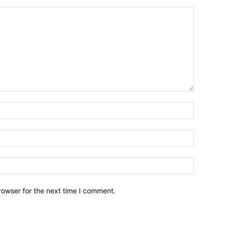
Name:*
Email:*
Website:
rowser for the next time I comment.