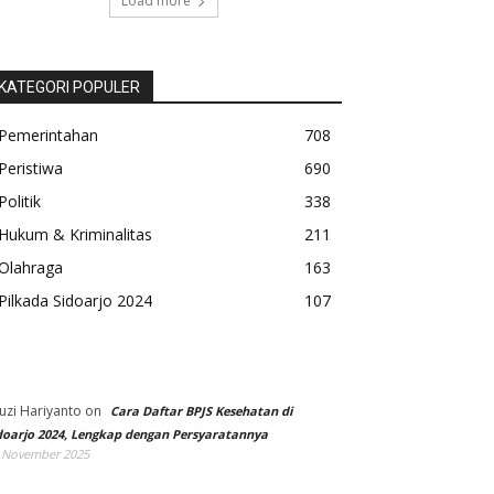
Load more
KATEGORI POPULER
Pemerintahan
708
Peristiwa
690
Politik
338
Hukum & Kriminalitas
211
Olahraga
163
Pilkada Sidoarjo 2024
107
uzi Hariyanto
on
Cara Daftar BPJS Kesehatan di
doarjo 2024, Lengkap dengan Persyaratannya
 November 2025