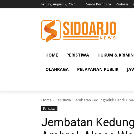
Friday, August 7, 2026
Suara Pembaca
Redaksi
HOME
PERISTIWA
HUKUM & KRIMIN
OLAHRAGA
PELAYANAN PUBLIK
JA
Home
Peristiwa
Jembatan Kedungpeluk Candi Tiba-
Peristiwa
Jembatan Kedungp