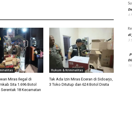
Su
De
4 
Re
di
3 
p
Di
16
minalitas
Hukum & Kriminalitas
an Miras Ilegal di
Tak Ada Izin Miras Eceran di Sidoarjo,
mkab Sita 1.696 Botol
3 Toko Ditutup dan 624 Botol Disita
 Serentak 18 Kecamatan