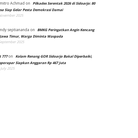
mitro Achmad
on
Pilkades Serentak 2026 di Sidoarjo: 80
sa Siap Gelar Pesta Demokrasi Damai
November 2025
ndy septiananda
on
BMKG Peringatkan Angin Kencang
 Jawa Timur, Warga Diminta Waspada
September 2025
on
t 777
Kolam Renang GOR Sidoarjo Bakal Diperbaiki,
sporapar Siapkan Anggaran Rp 467 Juta
 July 2025