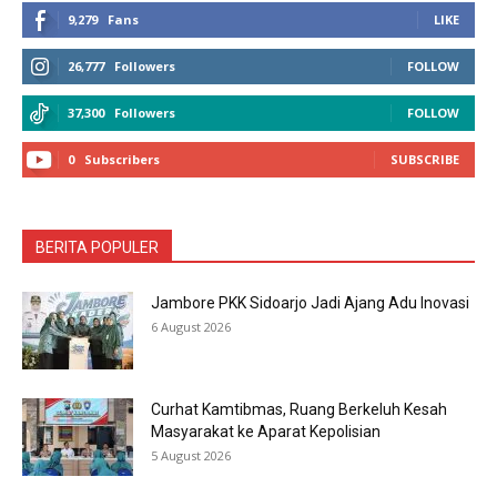
9,279
Fans
LIKE
26,777
Followers
FOLLOW
37,300
Followers
FOLLOW
0
Subscribers
SUBSCRIBE
BERITA POPULER
Jambore PKK Sidoarjo Jadi Ajang Adu Inovasi
6 August 2026
Curhat Kamtibmas, Ruang Berkeluh Kesah
Masyarakat ke Aparat Kepolisian
5 August 2026