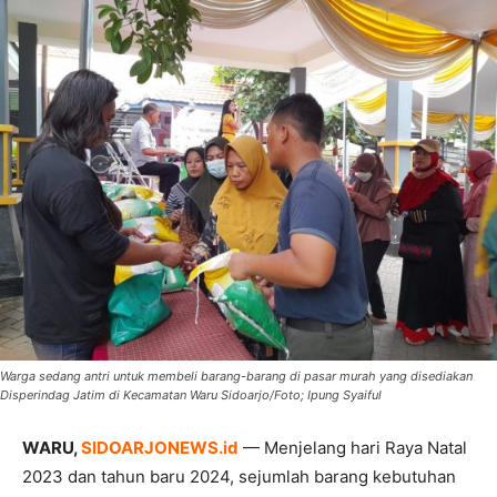
Warga sedang antri untuk membeli barang-barang di pasar murah yang disediakan
Disperindag Jatim di Kecamatan Waru Sidoarjo/Foto; Ipung Syaiful
WARU,
SIDOARJONEWS.id
— Menjelang hari Raya Natal
2023 dan tahun baru 2024, sejumlah barang kebutuhan