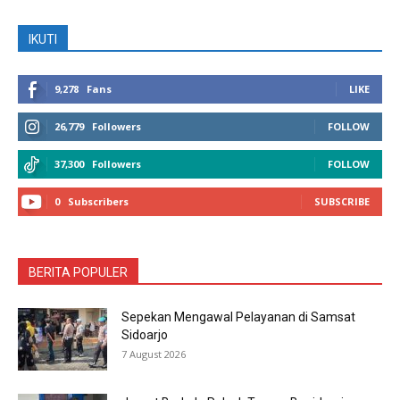
IKUTI
9,278
Fans
LIKE
26,779
Followers
FOLLOW
37,300
Followers
FOLLOW
0
Subscribers
SUBSCRIBE
BERITA POPULER
Sepekan Mengawal Pelayanan di Samsat
Sidoarjo
7 August 2026