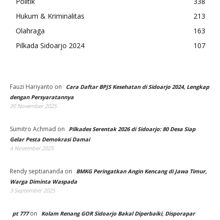
Politik
338
Hukum & Kriminalitas
213
Olahraga
163
Pilkada Sidoarjo 2024
107
Fauzi Hariyanto
on
Cara Daftar BPJS Kesehatan di Sidoarjo 2024, Lengkap
dengan Persyaratannya
20 November 2025
Sumitro Achmad
on
Pilkades Serentak 2026 di Sidoarjo: 80 Desa Siap
Gelar Pesta Demokrasi Damai
4 November 2025
Rendy septiananda
on
BMKG Peringatkan Angin Kencang di Jawa Timur,
Warga Diminta Waspada
3 September 2025
on
pt 777
Kolam Renang GOR Sidoarjo Bakal Diperbaiki, Disporapar