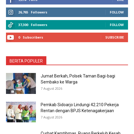
26,765
Followers
FOLLOW
37,300
Followers
FOLLOW
0
Subscribers
SUBSCRIBE
BERITA POPULER
Jumat Berkah, Polsek Taman Bagi-bagi
Sembako ke Warga
7 August 2026
Pemkab Sidoarjo Lindungi 42.210 Pekerja
Rentan dengan BPJS Ketenagakerjaan
7 August 2026
Curhat Kamtibmas, Ruang Berkeluh Kesah