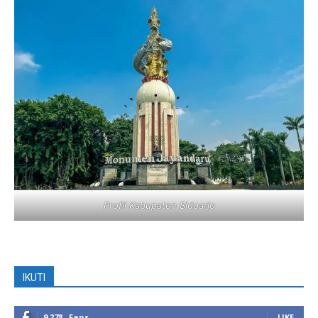
Profil Kabupaten Sidoarjo
IKUTI
9,278
Fans
LIKE