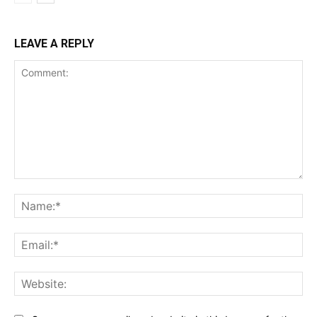
LEAVE A REPLY
Comment:
Na
Ema
Web