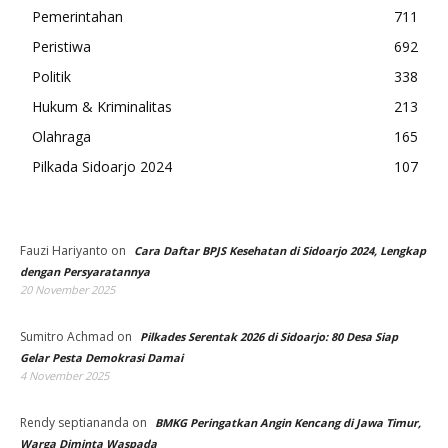
Pemerintahan
711
Peristiwa
692
Politik
338
Hukum & Kriminalitas
213
Olahraga
165
Pilkada Sidoarjo 2024
107
Fauzi Hariyanto
on
Cara Daftar BPJS Kesehatan di Sidoarjo 2024, Lengkap
dengan Persyaratannya
20 November 2025
Sumitro Achmad
on
Pilkades Serentak 2026 di Sidoarjo: 80 Desa Siap
Gelar Pesta Demokrasi Damai
4 November 2025
Rendy septiananda
on
BMKG Peringatkan Angin Kencang di Jawa Timur,
Warga Diminta Waspada