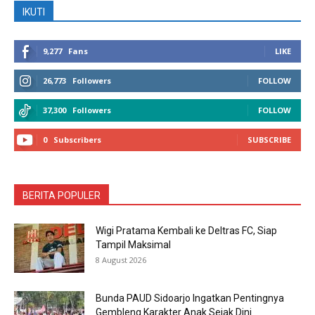
IKUTI
9,277
Fans
LIKE
26,773
Followers
FOLLOW
37,300
Followers
FOLLOW
0
Subscribers
SUBSCRIBE
BERITA POPULER
Wigi Pratama Kembali ke Deltras FC, Siap
Tampil Maksimal
8 August 2026
Bunda PAUD Sidoarjo Ingatkan Pentingnya
Gembleng Karakter Anak Sejak Dini