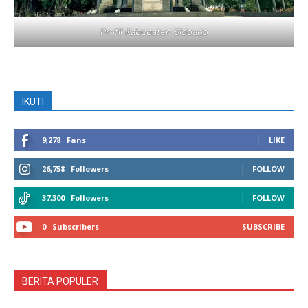
Profil Kabupaten Sidoarjo
IKUTI
9,278
Fans
LIKE
26,758
Followers
FOLLOW
37,300
Followers
FOLLOW
0
Subscribers
SUBSCRIBE
BERITA POPULER