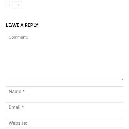
LEAVE A REPLY
Comment:
Na
Ema
Web