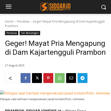
Home
Peristiwa
Geger! Mayat Pria Mengapung di Dam Kajartengguli
Prambon
Peristiwa
Tak Berkategori
Geger! Mayat Pria Mengapung
di Dam Kajartengguli Prambon
27 August 2025
Petugas saat berhasil mengevakuasi jasad korban/Foto: istimewa
PRAMBON, SIDOARJONEWS.id
– Warga Desa