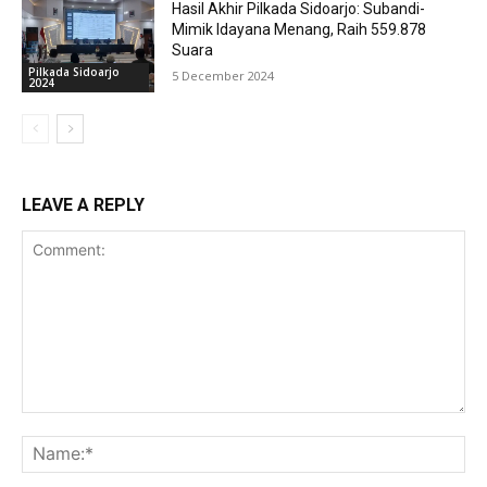
Hasil Akhir Pilkada Sidoarjo: Subandi-
Mimik Idayana Menang, Raih 559.878
Suara
Pilkada Sidoarjo
5 December 2024
2024
LEAVE A REPLY
Comment:
Na