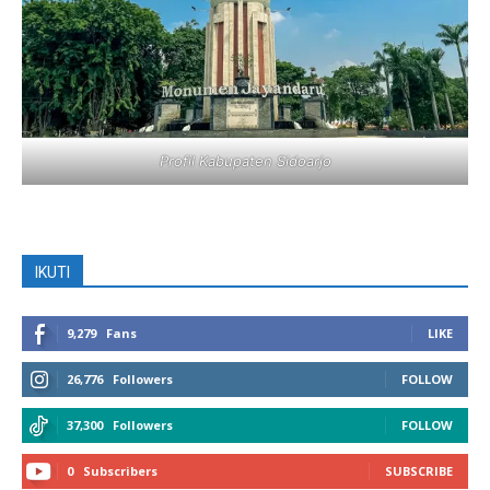
Profil Kabupaten Sidoarjo
IKUTI
9,279
Fans
LIKE
26,776
Followers
FOLLOW
37,300
Followers
FOLLOW
0
Subscribers
SUBSCRIBE