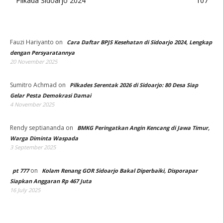
Pilkada Sidoarjo 2024
107
Fauzi Hariyanto
on
Cara Daftar BPJS Kesehatan di Sidoarjo 2024, Lengkap
dengan Persyaratannya
20 November 2025
Sumitro Achmad
on
Pilkades Serentak 2026 di Sidoarjo: 80 Desa Siap
Gelar Pesta Demokrasi Damai
4 November 2025
Rendy septiananda
on
BMKG Peringatkan Angin Kencang di Jawa Timur,
Warga Diminta Waspada
3 September 2025
on
pt 777
Kolam Renang GOR Sidoarjo Bakal Diperbaiki, Disporapar
Siapkan Anggaran Rp 467 Juta
16 July 2025