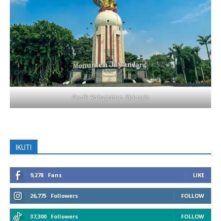
Profil Kabupaten Sidoarjo
IKUTI
9,278
Fans
LIKE
26,775
Followers
FOLLOW
37,300
Followers
FOLLOW