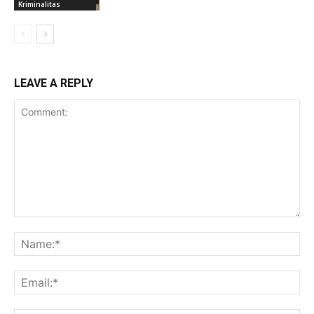
Kriminalitas
LEAVE A REPLY
Comment:
Na
Ema