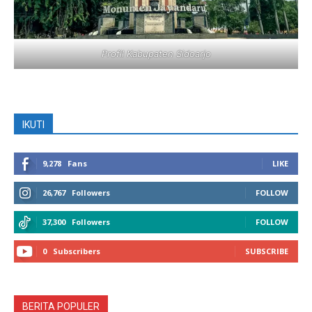
Profil Kabupaten Sidoarjo
IKUTI
9,278
Fans
LIKE
26,767
Followers
FOLLOW
37,300
Followers
FOLLOW
0
Subscribers
SUBSCRIBE
BERITA POPULER