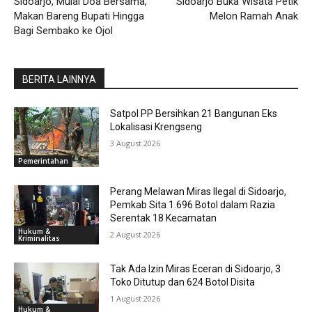
Sidoarjo, Mulai Doa Bersama,
Sidoarjo Buka Wisata Petik
Makan Bareng Bupati Hingga
Melon Ramah Anak
Bagi Sembako ke Ojol
BERITA LAINNYA
Satpol PP Bersihkan 21 Bangunan Eks
Lokalisasi Krengseng
3 August 2026
Pemerintahan
Perang Melawan Miras Ilegal di Sidoarjo,
Pemkab Sita 1.696 Botol dalam Razia
Serentak 18 Kecamatan
Hukum &
2 August 2026
Kriminalitas
Tak Ada Izin Miras Eceran di Sidoarjo, 3
Toko Ditutup dan 624 Botol Disita
1 August 2026
Hukum &