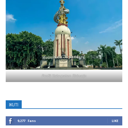
Profil Kabupaten Sidoarjo
IKUTI
9,277
Fans
LIKE