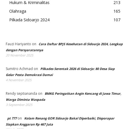
Hukum & Kriminalitas
213
Olahraga
165
Pilkada Sidoarjo 2024
107
Fauzi Hariyanto
on
Cara Daftar BPJS Kesehatan di Sidoarjo 2024, Lengkap
dengan Persyaratannya
20 November 2025
Sumitro Achmad
on
Pilkades Serentak 2026 di Sidoarjo: 80 Desa Siap
Gelar Pesta Demokrasi Damai
4 November 2025
Rendy septiananda
on
BMKG Peringatkan Angin Kencang di Jawa Timur,
Warga Diminta Waspada
3 September 2025
on
pt 777
Kolam Renang GOR Sidoarjo Bakal Diperbaiki, Disporapar
Siapkan Anggaran Rp 467 Juta