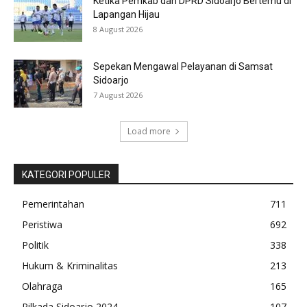
Ketika Pemkab dan DPRD Sidoarjo Bertemu di
Lapangan Hijau
8 August 2026
Sepekan Mengawal Pelayanan di Samsat
Sidoarjo
7 August 2026
Load more
KATEGORI POPULER
Pemerintahan
711
Peristiwa
692
Politik
338
Hukum & Kriminalitas
213
Olahraga
165
Pilkada Sidoarjo 2024
107