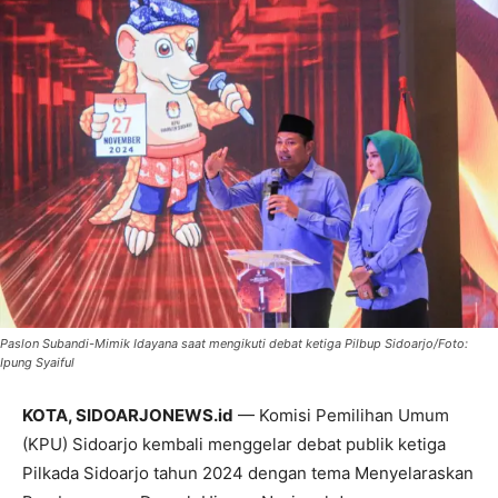
Paslon Subandi-Mimik Idayana saat mengikuti debat ketiga Pilbup Sidoarjo/Foto:
Ipung Syaiful
KOTA, SIDOARJONEWS.id
— Komisi Pemilihan Umum
(KPU) Sidoarjo kembali menggelar debat publik ketiga
Pilkada Sidoarjo tahun 2024 dengan tema Menyelaraskan