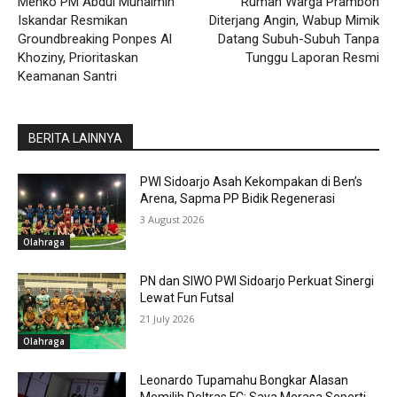
Menko PM Abdul Muhaimin
Rumah Warga Prambon
Iskandar Resmikan
Diterjang Angin, Wabup Mimik
Groundbreaking Ponpes Al
Datang Subuh-Subuh Tanpa
Khoziny, Prioritaskan
Tunggu Laporan Resmi
Keamanan Santri
BERITA LAINNYA
PWI Sidoarjo Asah Kekompakan di Ben’s
Arena, Sapma PP Bidik Regenerasi
3 August 2026
Olahraga
PN dan SIWO PWI Sidoarjo Perkuat Sinergi
Lewat Fun Futsal
21 July 2026
Olahraga
Leonardo Tupamahu Bongkar Alasan
Memilih Deltras FC: Saya Merasa Seperti