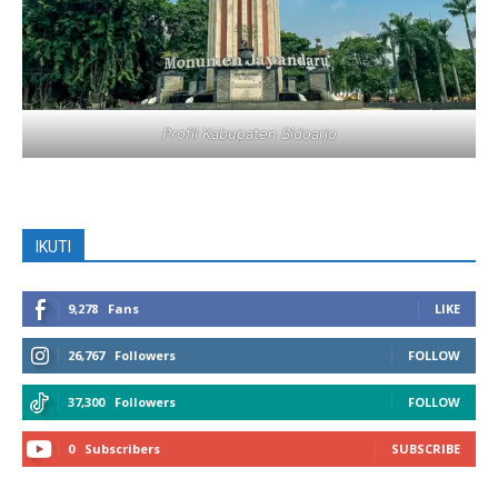
Profil Kabupaten Sidoarjo
IKUTI
9,278
Fans
LIKE
26,767
Followers
FOLLOW
37,300
Followers
FOLLOW
0
Subscribers
SUBSCRIBE