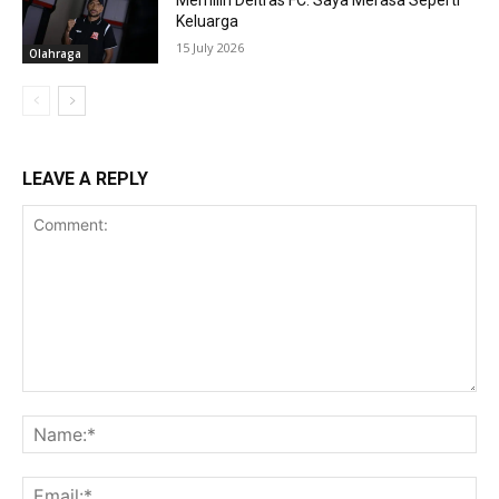
Keluarga
15 July 2026
Olahraga
LEAVE A REPLY
Comment:
Na
Ema