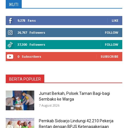
IKUTI
9,278
Fans
LIKE
26,767
Followers
FOLLOW
37,300
Followers
FOLLOW
0
Subscribers
SUBSCRIBE
BERITA POPULER
Jumat Berkah, Polsek Taman Bagi-bagi
Sembako ke Warga
7 August 2026
Pemkab Sidoarjo Lindungi 42.210 Pekerja
Rentan dengan BPJS Ketenagakerjaan