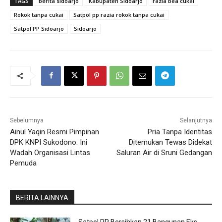
TAGS
berita sidoarjo
Kabupaten Sidoarjo
razia bea cukai
Rokok tanpa cukai
Satpol pp razia rokok tanpa cukai
Satpol PP Sidoarjo
Sidoarjo
Sebelumnya
Selanjutnya
Ainul Yaqin Resmi Pimpinan
Pria Tanpa Identitas
DPK KNPI Sukodono: Ini
Ditemukan Tewas Didekat
Wadah Organisasi Lintas
Saluran Air di Sruni Gedangan
Pemuda
BERITA LAINNYA
Satpol PP Bersihkan 21 Bangunan Eks