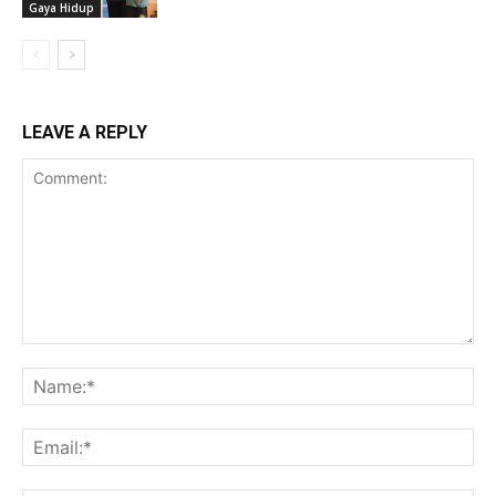
Gaya Hidup
LEAVE A REPLY
Comment:
Na
Ema