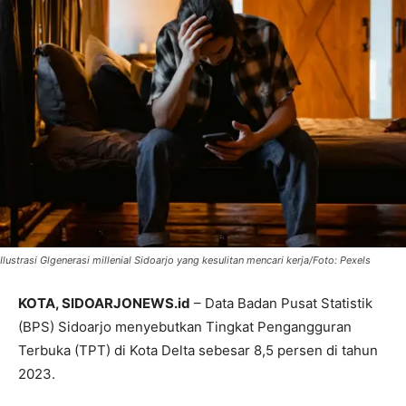
Ilustrasi Glgenerasi millenial Sidoarjo yang kesulitan mencari kerja/Foto: Pexels
KOTA, SIDOARJONEWS.id
– Data Badan Pusat Statistik
(BPS) Sidoarjo menyebutkan Tingkat Pengangguran
Terbuka (TPT) di Kota Delta sebesar 8,5 persen di tahun
2023.