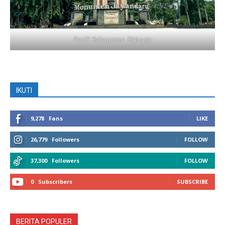
Profil Kabupaten Sidoarjo
IKUTI
9,278
Fans
LIKE
26,779
Followers
FOLLOW
37,300
Followers
FOLLOW
0
Subscribers
SUBSCRIBE
BERITA POPULER