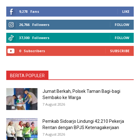
9,278
Fans
LIKE
26,766
Followers
FOLLOW
37,300
Followers
FOLLOW
0
Subscribers
SUBSCRIBE
BERITA POPULER
Jumat Berkah, Polsek Taman Bagi-bagi
Sembako ke Warga
7 August 2026
Pemkab Sidoarjo Lindungi 42.210 Pekerja
Rentan dengan BPJS Ketenagakerjaan
7 August 2026