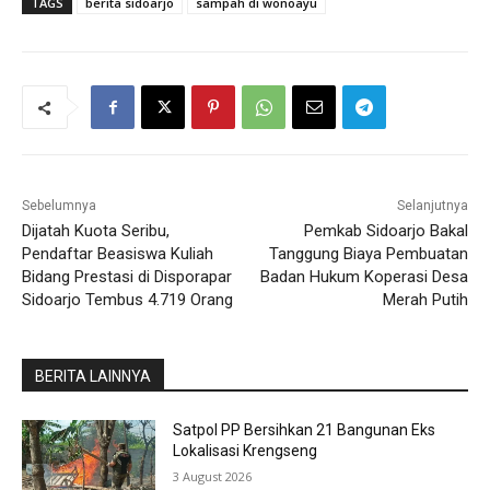
TAGS
berita sidoarjo
sampah di wonoayu
Sebelumnya
Selanjutnya
Dijatah Kuota Seribu,
Pemkab Sidoarjo Bakal
Pendaftar Beasiswa Kuliah
Tanggung Biaya Pembuatan
Bidang Prestasi di Disporapar
Badan Hukum Koperasi Desa
Sidoarjo Tembus 4.719 Orang
Merah Putih
BERITA LAINNYA
Satpol PP Bersihkan 21 Bangunan Eks
Lokalisasi Krengseng
3 August 2026