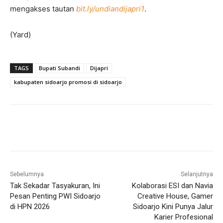
mengakses tautan
bit.ly/undiandijapri1
.
(Yard)
TAGS
Bupati Subandi
Dijapri
kabupaten sidoarjo promosi di sidoarjo
Sebelumnya
Selanjutnya
Tak Sekadar Tasyakuran, Ini
Kolaborasi ESI dan Navia
Pesan Penting PWI Sidoarjo
Creative House, Gamer
di HPN 2026
Sidoarjo Kini Punya Jalur
Karier Profesional