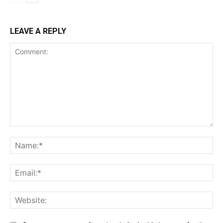
LEAVE A REPLY
Comment:
Na
Ema
Web