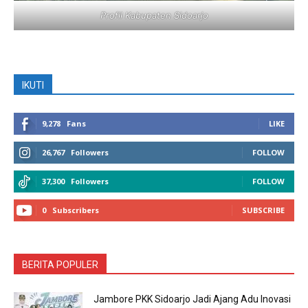
Profil Kabupaten Sidoarjo
IKUTI
9,278
Fans
LIKE
26,767
Followers
FOLLOW
37,300
Followers
FOLLOW
0
Subscribers
SUBSCRIBE
BERITA POPULER
Jambore PKK Sidoarjo Jadi Ajang Adu Inovasi