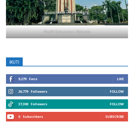
Profil Kabupaten Sidoarjo
IKUTI
9,279
Fans
LIKE
26,779
Followers
FOLLOW
37,300
Followers
FOLLOW
0
Subscribers
SUBSCRIBE