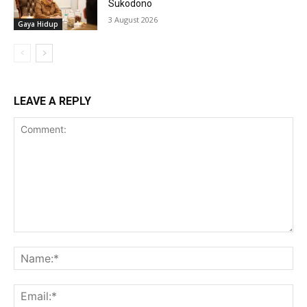
Sukodono
3 August 2026
Gaya Hidup
LEAVE A REPLY
Comment:
Na
Ema