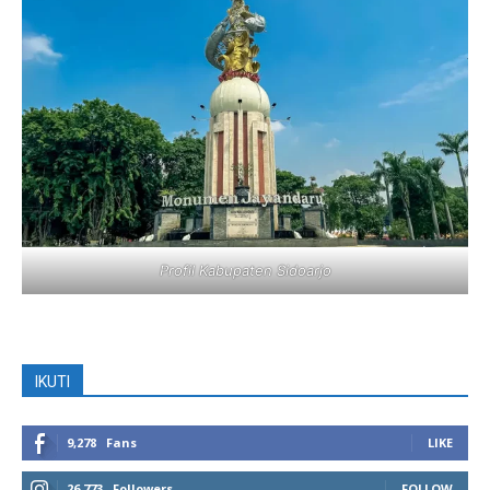
Profil Kabupaten Sidoarjo
IKUTI
9,278
Fans
LIKE
26,773
Followers
FOLLOW