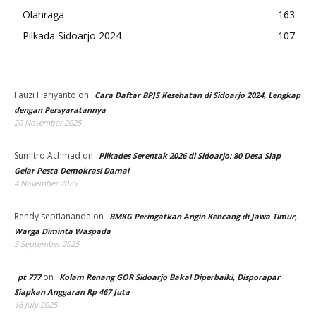
Olahraga
163
Pilkada Sidoarjo 2024
107
Fauzi Hariyanto
on
Cara Daftar BPJS Kesehatan di Sidoarjo 2024, Lengkap
dengan Persyaratannya
20 November 2025
Sumitro Achmad
on
Pilkades Serentak 2026 di Sidoarjo: 80 Desa Siap
Gelar Pesta Demokrasi Damai
4 November 2025
Rendy septiananda
on
BMKG Peringatkan Angin Kencang di Jawa Timur,
Warga Diminta Waspada
3 September 2025
on
pt 777
Kolam Renang GOR Sidoarjo Bakal Diperbaiki, Disporapar
Siapkan Anggaran Rp 467 Juta
16 July 2025