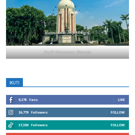
Profil Kabupaten Sidoarjo
IKUTI
9,278
Fans
LIKE
26,779
Followers
FOLLOW
37,300
Followers
FOLLOW