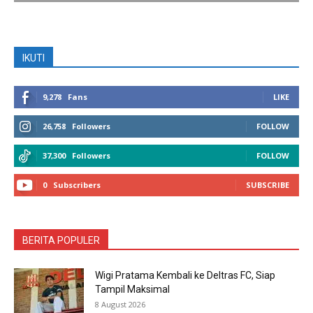
IKUTI
9,278
Fans
LIKE
26,758
Followers
FOLLOW
37,300
Followers
FOLLOW
0
Subscribers
SUBSCRIBE
BERITA POPULER
Wigi Pratama Kembali ke Deltras FC, Siap
Tampil Maksimal
8 August 2026