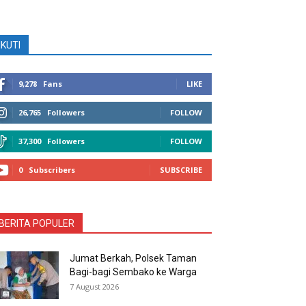
IKUTI
9,278
Fans
LIKE
26,765
Followers
FOLLOW
37,300
Followers
FOLLOW
0
Subscribers
SUBSCRIBE
BERITA POPULER
Jumat Berkah, Polsek Taman
Bagi-bagi Sembako ke Warga
7 August 2026