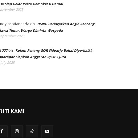
sa Siap Gelar Pesta Demokrasi Damai
November 2025
ndy septiananda
on
BMKG Peringatkan Angin Kencang
 Jawa Timur, Warga Diminta Waspada
September 2025
on
t 777
Kolam Renang GOR Sidoarjo Bakal Diperbaiki,
sporapar Siapkan Anggaran Rp 467 Juta
 July 2025
KUTI KAMI