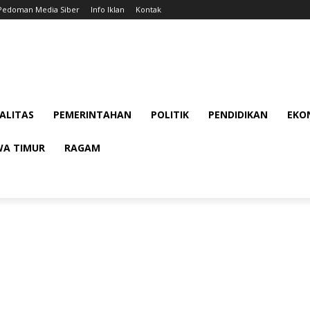
Pedoman Media Siber
Info Iklan
Kontak
ALITAS
PEMERINTAHAN
POLITIK
PENDIDIKAN
EKON
WA TIMUR
RAGAM