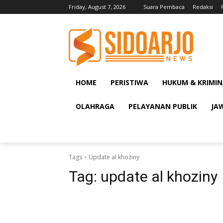
Friday, August 7, 2026
Suara Pembaca
Redaksi
HOME
PERISTIWA
HUKUM & KRIMIN
OLAHRAGA
PELAYANAN PUBLIK
JA
Tags
Update al khoziny
Tag:
update al khoziny