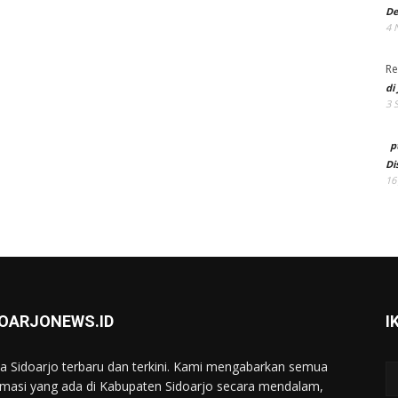
De
4 
Re
di
3 
p
Di
16
DOARJONEWS.ID
I
ta Sidoarjo terbaru dan terkini. Kami mengabarkan semua
rmasi yang ada di Kabupaten Sidoarjo secara mendalam,