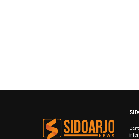
SI
Beri
info