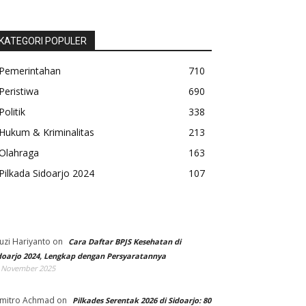
KATEGORI POPULER
Pemerintahan
710
Peristiwa
690
Politik
338
Hukum & Kriminalitas
213
Olahraga
163
Pilkada Sidoarjo 2024
107
uzi Hariyanto
on
Cara Daftar BPJS Kesehatan di
doarjo 2024, Lengkap dengan Persyaratannya
 November 2025
mitro Achmad
on
Pilkades Serentak 2026 di Sidoarjo: 80