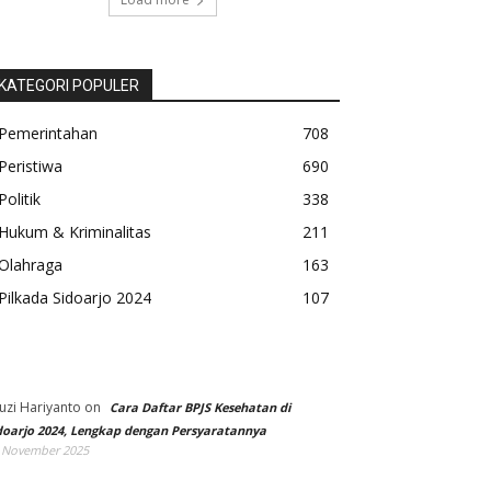
KATEGORI POPULER
Pemerintahan
708
Peristiwa
690
Politik
338
Hukum & Kriminalitas
211
Olahraga
163
Pilkada Sidoarjo 2024
107
uzi Hariyanto
on
Cara Daftar BPJS Kesehatan di
doarjo 2024, Lengkap dengan Persyaratannya
 November 2025