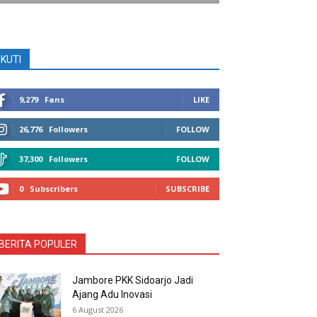
IKUTI
9,279
Fans
LIKE
26,776
Followers
FOLLOW
37,300
Followers
FOLLOW
0
Subscribers
SUBSCRIBE
BERITA POPULER
Jambore PKK Sidoarjo Jadi
Ajang Adu Inovasi
6 August 2026