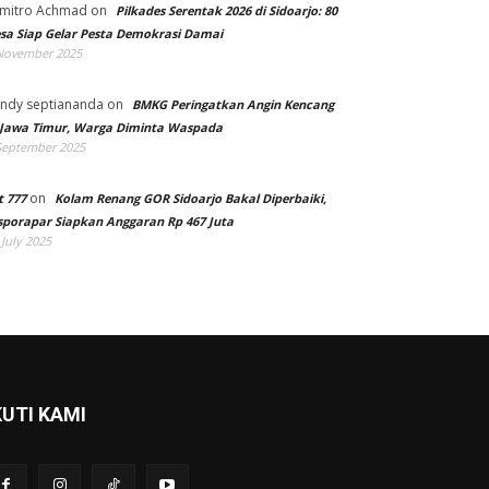
mitro Achmad
on
Pilkades Serentak 2026 di Sidoarjo: 80
sa Siap Gelar Pesta Demokrasi Damai
November 2025
ndy septiananda
on
BMKG Peringatkan Angin Kencang
 Jawa Timur, Warga Diminta Waspada
September 2025
on
t 777
Kolam Renang GOR Sidoarjo Bakal Diperbaiki,
sporapar Siapkan Anggaran Rp 467 Juta
 July 2025
KUTI KAMI