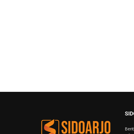
SI
Beri