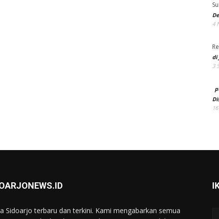
Su
De
4 
Re
di
3 
p
Di
16
DOARJONEWS.ID
I
ta Sidoarjo terbaru dan terkini. Kami mengabarkan semua