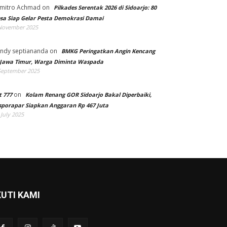
mitro Achmad
on
Pilkades Serentak 2026 di Sidoarjo: 80
sa Siap Gelar Pesta Demokrasi Damai
November 2025
ndy septiananda
on
BMKG Peringatkan Angin Kencang
 Jawa Timur, Warga Diminta Waspada
September 2025
on
t 777
Kolam Renang GOR Sidoarjo Bakal Diperbaiki,
sporapar Siapkan Anggaran Rp 467 Juta
 July 2025
KUTI KAMI