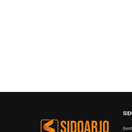
SI
Beri