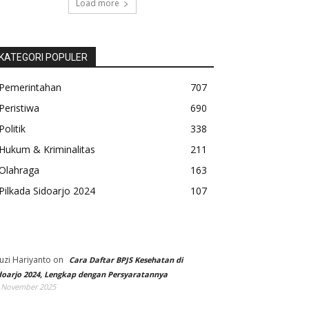
Load more
KATEGORI POPULER
Pemerintahan
707
Peristiwa
690
Politik
338
Hukum & Kriminalitas
211
Olahraga
163
Pilkada Sidoarjo 2024
107
uzi Hariyanto
on
Cara Daftar BPJS Kesehatan di
doarjo 2024, Lengkap dengan Persyaratannya
 November 2025