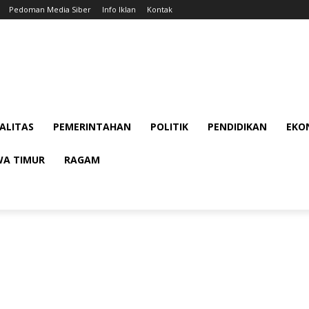
Pedoman Media Siber
Info Iklan
Kontak
ALITAS
PEMERINTAHAN
POLITIK
PENDIDIKAN
EKON
WA TIMUR
RAGAM