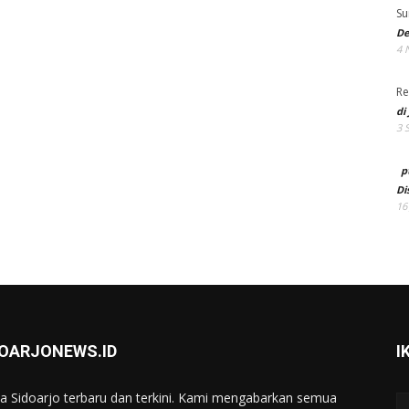
Su
De
4 
Re
di
3 
p
Di
16
DOARJONEWS.ID
I
ta Sidoarjo terbaru dan terkini. Kami mengabarkan semua