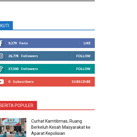
IKUTI
9,279
Fans
LIKE
26,778
Followers
FOLLOW
37,300
Followers
FOLLOW
0
Subscribers
SUBSCRIBE
BERITA POPULER
Curhat Kamtibmas, Ruang
Berkeluh Kesah Masyarakat ke
Aparat Kepolisian