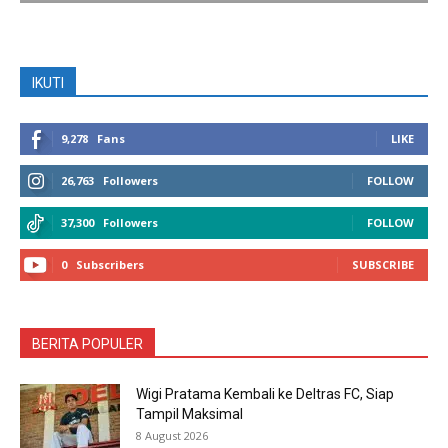
IKUTI
9,278
Fans
LIKE
26,763
Followers
FOLLOW
37,300
Followers
FOLLOW
0
Subscribers
SUBSCRIBE
BERITA POPULER
Wigi Pratama Kembali ke Deltras FC, Siap
Tampil Maksimal
8 August 2026