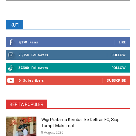
IKUTI
9,278
Fans
LIKE
26,758
Followers
FOLLOW
37,300
Followers
FOLLOW
0
Subscribers
SUBSCRIBE
BERITA POPULER
Wigi Pratama Kembali ke Deltras FC, Siap
Tampil Maksimal
8 August 2026