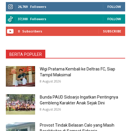
26,769
Followers
FOLLOW
37,300
Followers
FOLLOW
0
Subscribers
SUBSCRIBE
BERITA POPULER
Wigi Pratama Kembali ke Deltras FC, Siap
Tampil Maksimal
8 August 2026
Bunda PAUD Sidoarjo Ingatkan Pentingnya
Gembleng Karakter Anak Sejak Dini
8 August 2026
Provost Tindak Belasan Calo yang Masih
Beraktivitas di Samsat Sidoarjo