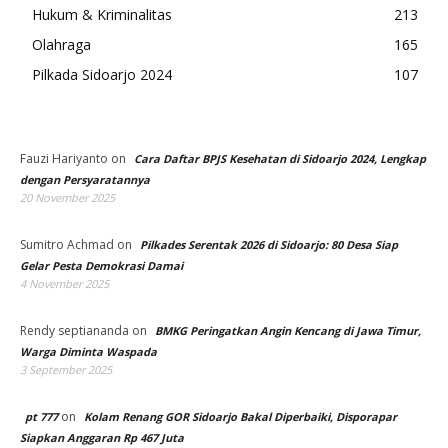
Hukum & Kriminalitas
213
Olahraga
165
Pilkada Sidoarjo 2024
107
Fauzi Hariyanto
on
Cara Daftar BPJS Kesehatan di Sidoarjo 2024, Lengkap
dengan Persyaratannya
20 November 2025
Sumitro Achmad
on
Pilkades Serentak 2026 di Sidoarjo: 80 Desa Siap
Gelar Pesta Demokrasi Damai
4 November 2025
Rendy septiananda
on
BMKG Peringatkan Angin Kencang di Jawa Timur,
Warga Diminta Waspada
3 September 2025
on
pt 777
Kolam Renang GOR Sidoarjo Bakal Diperbaiki, Disporapar
Siapkan Anggaran Rp 467 Juta