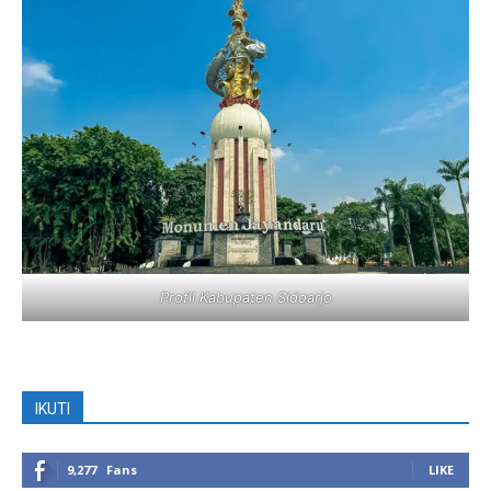
Profil Kabupaten Sidoarjo
IKUTI
9,277
Fans
LIKE