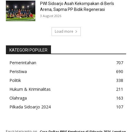
PWI Sidoarjo Asah Kekompakan di Ben’s
Arena, Sapma PP Bidik Regenerasi
3 August 2026
Load more
KATEGORI POPULER
Pemerintahan
707
Peristiwa
690
Politik
338
Hukum & Kriminalitas
211
Olahraga
163
Pilkada Sidoarjo 2024
107
Fauzi Hariyanto
on
Cara Daftar BPJS Kesehatan di Sidoarjo 2024, Lengkap