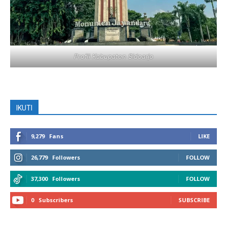
Profil Kabupaten Sidoarjo
IKUTI
9,279
Fans
LIKE
26,779
Followers
FOLLOW
37,300
Followers
FOLLOW
0
Subscribers
SUBSCRIBE