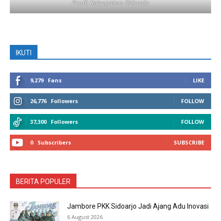
Profil Kabupaten Sidoarjo
IKUTI
9,279
Fans
LIKE
26,776
Followers
FOLLOW
37,300
Followers
FOLLOW
0
Subscribers
SUBSCRIBE
BERITA POPULER
Jambore PKK Sidoarjo Jadi Ajang Adu Inovasi
6 August 2026