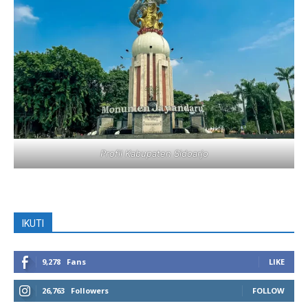
Profil Kabupaten Sidoarjo
IKUTI
9,278
Fans
LIKE
26,763
Followers
FOLLOW