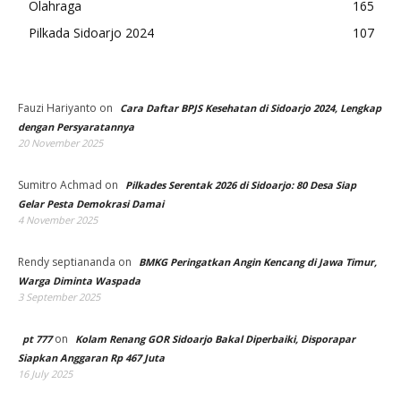
Olahraga
165
Pilkada Sidoarjo 2024
107
Fauzi Hariyanto
on
Cara Daftar BPJS Kesehatan di Sidoarjo 2024, Lengkap
dengan Persyaratannya
20 November 2025
Sumitro Achmad
on
Pilkades Serentak 2026 di Sidoarjo: 80 Desa Siap
Gelar Pesta Demokrasi Damai
4 November 2025
Rendy septiananda
on
BMKG Peringatkan Angin Kencang di Jawa Timur,
Warga Diminta Waspada
3 September 2025
on
pt 777
Kolam Renang GOR Sidoarjo Bakal Diperbaiki, Disporapar
Siapkan Anggaran Rp 467 Juta
16 July 2025